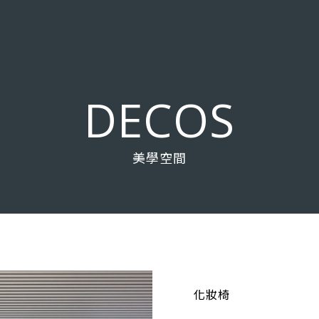
D
E
C
O
S
美學空間
化妝椅