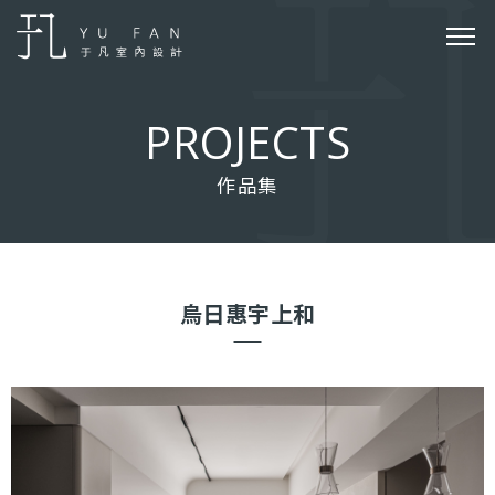
P
R
O
J
E
C
T
S
作品集
烏日惠宇上和