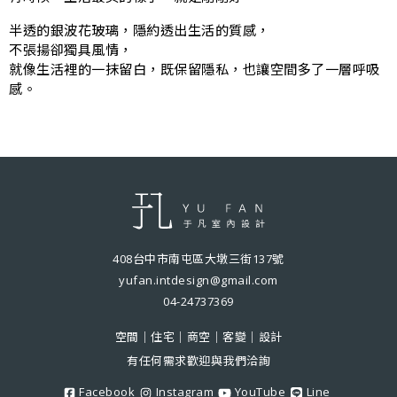
半透的銀波花玻璃，隱約透出生活的質感，
不張揚卻獨具風情，
就像生活裡的一抹留白，既保留隱私，也讓空間多了一層呼吸
感。
408台中市南屯區大墩三街137號
yufan.intdesign@gmail.com
04-24737369
空間｜住宅｜商空｜客變｜設計
有任何需求歡迎與我們洽詢
Facebook
Instagram
YouTube
Line