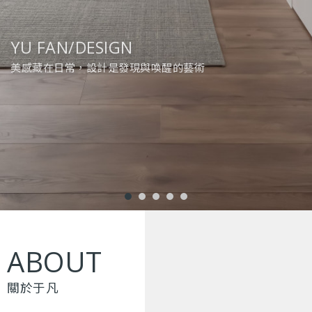
YU FAN/DESIGN
YU FAN/DESIGN
DESIGN INGENUITY
YU FAN/DESIGN
YU FAN/DESIGN
美感藏在日常，設計是發現與喚醒的藝術
用設計說話，讓空間擁抱人
以設計點亮日常，為生活注入暖意
空間不只裝下家具，也裝下生活的每一刻
用設計編織情感，讓空間成為第二個家
A
B
O
U
T
關於于凡