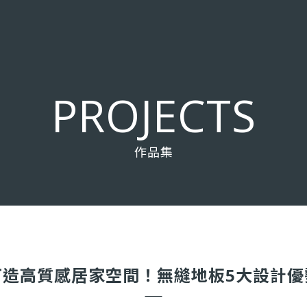
P
R
O
J
E
C
T
S
作品集
打造高質感居家空間！無縫地板5大設計優