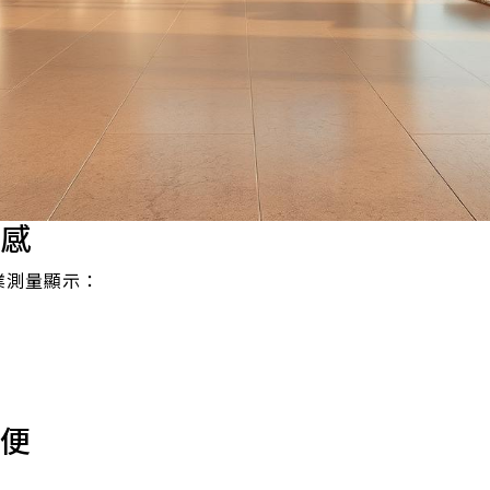
間感
業測量顯示：
簡便