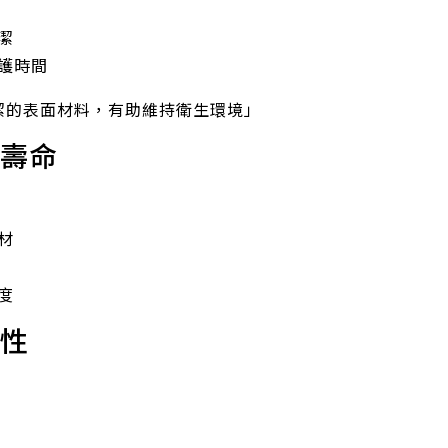
潔
護時間
潔的表面材料，有助維持衛生環境」
用壽命
材
度
彈性