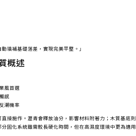
自動填補基礎落差，實現完美平整。」
質概述
業風首選
觸感
反潮機率
可直接施作。瀝青會釋放油分，影響材料附著力；木質基底則
部分固化系統雖需較長硬化時間，但在高濕度環境中更為適用