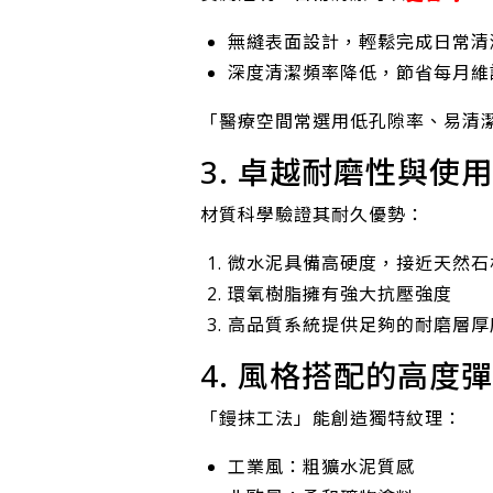
無縫表面設計，輕鬆完成日常清
深度清潔頻率降低，節省每月維
「醫療空間常選用低孔隙率、易清
3. 卓越耐磨性與使
材質科學驗證其耐久優勢：
微水泥具備高硬度，接近天然石
環氧樹脂擁有強大抗壓強度
高品質系統提供足夠的耐磨層厚
4. 風格搭配的高度
「鏝抹工法」能創造獨特紋理：
工業風：粗獷水泥質感