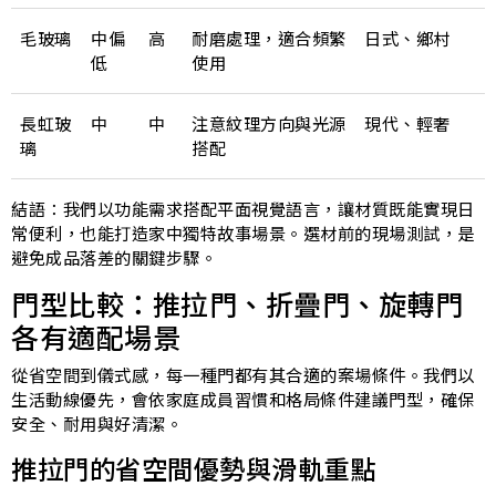
毛玻璃
中偏
高
耐磨處理，適合頻繁
日式、鄉村
低
使用
長虹玻
中
中
注意紋理方向與光源
現代、輕奢
璃
搭配
結語：我們以功能需求搭配平面視覺語言，讓材質既能實現日
常便利，也能打造家中獨特故事場景。選材前的現場測試，是
避免成品落差的關鍵步驟。
門型比較：推拉門、折疊門、旋轉門
各有適配場景
從省空間到儀式感，每一種門都有其合適的案場條件。我們以
生活動線優先，會依家庭成員習慣和格局條件建議門型，確保
安全、耐用與好清潔。
推拉門的省空間優勢與滑軌重點