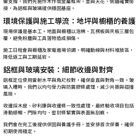
需支撐，我們先施作木作或金屬框架，並與天花、側牆確實銜
接，為鋁框與玻璃提供穩固基座。
環境保護與施工導流：地坪與櫥櫃的養護
現場保護是基本工。地面與櫥櫃以泡棉、瓦楞板與夾板三層包
覆，避免粉塵與工具落物造成損傷。
施工日程會與櫥櫃及家電進場協調，明確動線與材料堆放區，
降低返工與工期延宕。
鋁框與玻璃安裝：細節收邊與對齊
鋁框定位使用雷射水平與角尺校對，確保垂直與對角一致。玻
璃入槽時，我們以均勻受力與防震膠條處理，減少共振與碰撞
風險。
收邊採木皮、矽利康與收邊條一致性處理，最終驗收項目包括
滑動順暢、門隙均勻、密封條緊實與表面無刮痕。
我們會在完工後提供保固與養護手冊，並安排首次保養，確保
初期使用穩定。