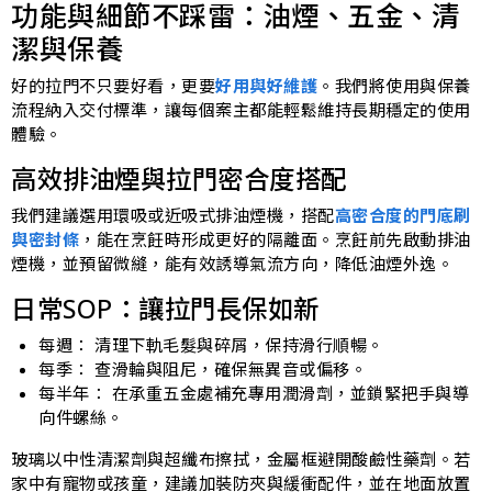
功能與細節不踩雷：油煙、五金、清
潔與保養
好的拉門不只要好看，更要
好用與好維護
。我們將使用與保養
流程納入交付標準，讓每個案主都能輕鬆維持長期穩定的使用
體驗。
高效排油煙與拉門密合度搭配
我們建議選用環吸或近吸式排油煙機，搭配
高密合度的門底刷
與密封條
，能在烹飪時形成更好的隔離面。烹飪前先啟動排油
煙機，並預留微縫，能有效誘導氣流方向，降低油煙外逸。
日常SOP：讓拉門長保如新
每週： 清理下軌毛髮與碎屑，保持滑行順暢。
每季： 查滑輪與阻尼，確保無異音或偏移。
每半年： 在承重五金處補充專用潤滑劑，並鎖緊把手與導
向件螺絲。
玻璃以中性清潔劑與超纖布擦拭，金屬框避開酸鹼性藥劑。若
家中有寵物或孩童，建議加裝防夾與緩衝配件，並在地面放置