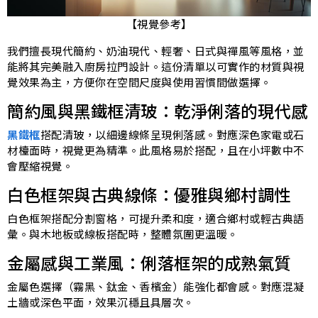
【視覺參考】
我們擅長現代
簡約
、奶油現代、
輕奢
、
日式與禪風
等風格，並
能將其完美融入廚房拉門設計。這份清單以可實作的材質與視
覺效果為主，方便你在空間尺度與使用習慣間做選擇。
簡約風與黑鐵框清玻：乾淨俐落的現代感
黑鐵框
搭配清玻，以細邊線條呈現俐落感。對應深色家電或石
材檯面時，視覺更為精準。此風格易於搭配，且在小坪數中不
會壓縮視覺。
白色框架與古典線條：優雅與鄉村調性
白色框架搭配分割窗格，可提升柔和度，適合鄉村或輕古典語
彙。與木地板或線板搭配時，整體氛圍更溫暖。
金屬感與工業風：俐落框架的成熟氣質
金屬色選擇（霧黑、鈦金、香檳金）能強化都會感。對應混凝
土牆或深色平面，效果沉穩且具層次。