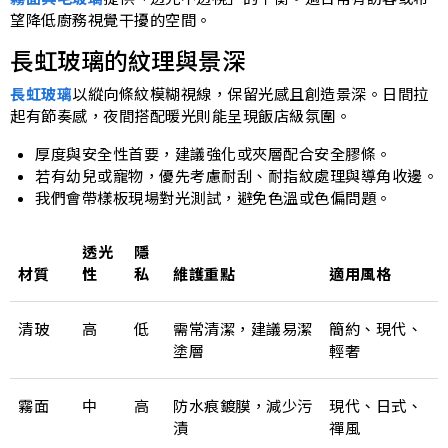
望降低廚務視覺干擾的空間。
長虹玻璃的紋理與景深
長虹玻璃
以縱向條紋模糊視線，保留光感且創造景深。日間拉
起有節奏感，夜間搭配暖光則能呈現飯店級氛圍。
厚度與安全性首要，建議強化或夾層配合安全膠條。
若有幼兒或寵物，優先考慮耐刮、耐指紋處理與導角收邊。
我們會帶樣板現場對光測試，避免色溫或色偏問題。
透光
隱
材質
性
私
維護重點
適用風格
清玻
高
低
需常清潔，建議易潔
簡約、現代、
塗層
輕奢
霧面
中
高
防水痕鍍膜，減少污
現代、日式、
漬
禪風