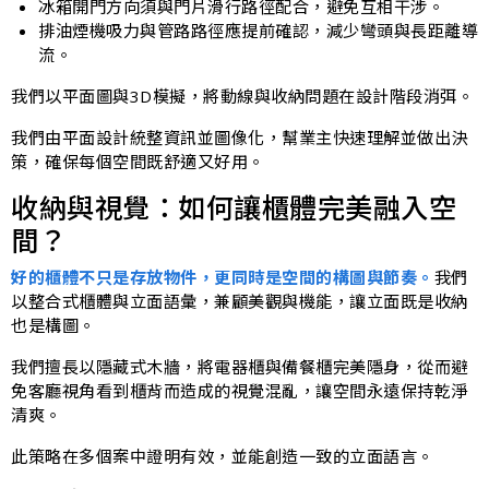
冰箱開門方向須與門片滑行路徑配合，避免互相干涉。
排油煙機吸力與管路路徑應提前確認，減少彎頭與長距離導
流。
我們以平面圖與3D模擬，將動線與收納問題在設計階段消弭。
我們由平面設計統整資訊並圖像化，幫業主快速理解並做出決
策，確保每個空間既舒適又好用。
收納與視覺：如何讓櫃體完美融入空
間？
好的櫃體不只是存放物件，更同時是空間的構圖與節奏。
我們
以整合式櫃體與立面語彙，兼顧美觀與機能，讓立面既是收納
也是構圖。
我們擅長以隱藏式木牆，將電器櫃與備餐櫃完美隱身，從而避
免客廳視角看到櫃背而造成的視覺混亂，讓空間永遠保持乾淨
清爽。
此策略在多個案中證明有效，並能創造一致的立面語言。