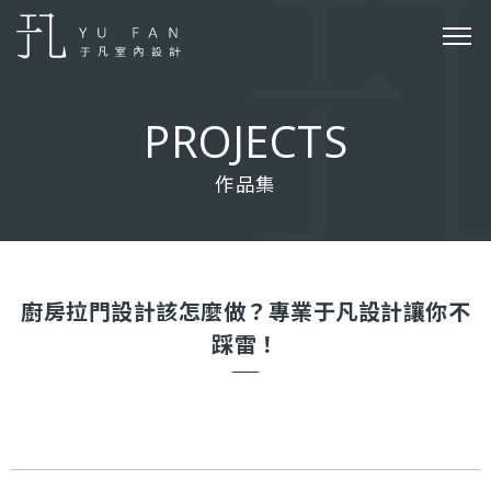
P
R
O
J
E
C
T
S
作品集
廚房拉門設計該怎麼做？專業于凡設計讓你不
踩雷！