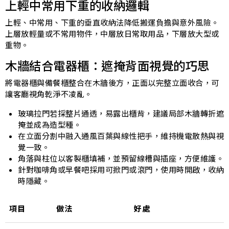
上輕中常用下重的收納邏輯
上輕、中常用、下重的垂直收納法降低搬運負擔與意外風險。
上層放輕量或不常用物件，中層放日常取用品，下層放大型或
重物。
木牆結合電器櫃：遮掩背面視覺的巧思
將電器櫃與備餐櫃整合在木牆後方，正面以完整立面收合，可
讓客廳視角乾淨不凌亂。
玻璃拉門若採整片通透，易露出櫃背，建議局部木牆轉折遮
掩並成為造型種。
在立面分割中融入通風百葉與線性把手，維持機電散熱與視
覺一致。
角落與柱位以客製櫃填補，並預留線槽與插座，方便維護。
針對咖啡角或早餐吧採用可掀門或滾門，使用時開啟，收納
時隱藏。
項目
做法
好處