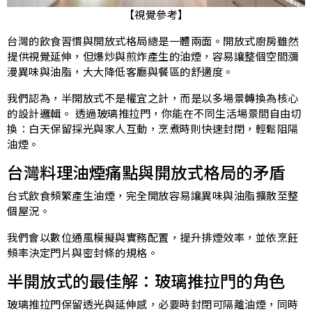
【視覺參考】
台灣的飲食習慣與開放式格局總是一體兩面。開放式
廚房
雖然
提供視覺延伸，但爆炒與煎炸產生的油煙，容易讓整個空間瀰
漫異味與油脂，大大降低客廳與餐區的舒適度。
我們認為，半開放式不是權宜之計，而是以多場景轉換為核心
的設計邏輯。 透過玻璃推拉門，你能在不同生活場景間自由切
換：白天保留採光與家人互動，烹煮時則快速封閉，輕鬆阻隔
油煙。
台灣料理油煙痛點與開放式格局的矛盾
台式飲食頻繁產生油煙，完全開放容易讓異味與油脂擴散至整
個屋況。
我們會以數位通風模擬與實務配置，提升排煙效率，並依烹飪
頻率決定門片與密封條的規格。
半開放式的最佳解：玻璃推拉門的角色
玻璃推拉門保留透光與延伸感，必要時封閉可隔離油煙，同時