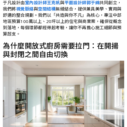
于凡設計
由
室內設計師王克帆
與
平面設計師郭于綿
共同創立，
我們將
視覺脈絡
與
空間結構
無縫結合，提供兼具美學、實用與
舒適的整合規劃。我們以「共造與你不凡」為核心，專注中部
地區預算100萬以上、20坪以上的住宅與商業案，確保從概念
到落地，每個環節都經得起考驗，讓你不再擔心施工細節與預
算超支。
為什麼開放式廚房需要拉門：在開揚
與封閉之間自由切換