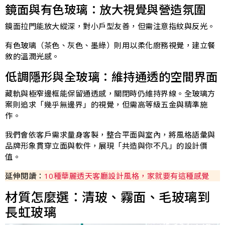
鏡面與有色玻璃：放大視覺與營造氛圍
鏡面拉門能放大縱深，對小戶型友善，但需注意指紋與反光。
有色玻璃（茶色、灰色、墨綠）則用以柔化廚務視覺，建立餐
敘的溫潤光感。
低調隱形與全玻璃：維持通透的空間界面
藏軌與極窄邊框能保留通透感，關閉時仍維持界線。全玻璃方
案則追求「幾乎無邊界」的視覺，但需高等級五金與精準施
作。
我們會依客戶需求量身客製，整合平面與室內，將風格語彙與
品牌形象貫穿立面與軟件，展現「共造與你不凡」的設計價
值。
延伸閱讀：
10種華麗透天客廳設計風格，家就要有這種感覺
材質怎麼選：清玻、霧面、毛玻璃到
長虹玻璃