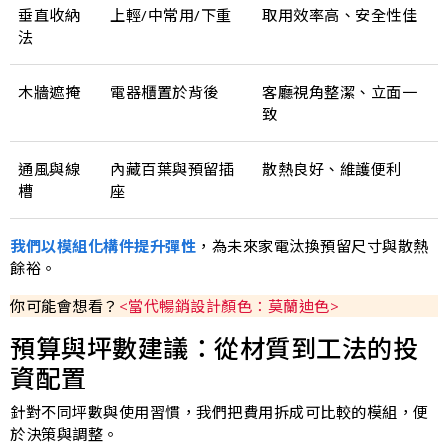
垂直收納
上輕/中常用/下重
取用效率高、安全性佳
法
木牆遮掩
電器櫃置於背後
客廳視角整潔、立面一
致
通風與線
內藏百葉與預留插
散熱良好、維護便利
槽
座
我們以模組化構件提升彈性
，為未來家電汰換預留尺寸與散熱
餘裕。
你可能會想看？
<當代暢銷設計顏色：莫蘭迪色>
預算與坪數建議：從材質到工法的投
資配置
針對不同坪數與使用習慣，我們把費用拆成可比較的模組，便
於決策與調整。