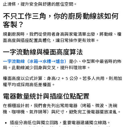
止滑條，提升安全與舒適的居住空間。
不只工作三角，你的廚房動線該如何
客製？
規劃廚房時，我們從使用者身高與家電清單出發，將動線、檯
面高度與插座配置具體化，讓日常操作更有效率。
一字流動線與檯面高度算法
一字流動線（冰箱→水槽→爐台）
是小、中型案中最省時的佈
局。此動線減少回身與交叉，提升料理效率。
檯面高度以公式計算：身高/2 + 5 公分。若多人共用，則用加
權平均或採用高低差檯面。
電器數量統計與插座位點配置
在櫥櫃設計前，我們會先列出常用電器（烤箱、微波、洗碗
機、咖啡機、氣炸鍋等）與尺寸，避免完工後電器擺放凌亂。
插座分高低位與獨立回路，重要電器建議獨立線路。