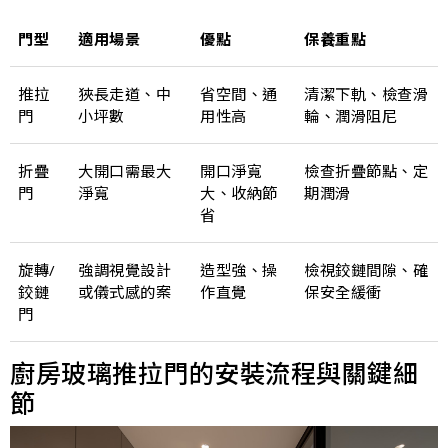
門型
適用場景
優點
保養重點
推拉
狹長走道、中
省空間、通
清潔下軌、檢查滑
門
小坪數
用性高
輪、潤滑阻尼
折疊
大開口需最大
開口淨寬
檢查折疊節點、定
門
淨寬
大、收納節
期潤滑
省
旋轉/
強調視覺設計
造型強、操
檢視鉸鏈間隙、確
鉸鏈
或儀式感的案
作直覺
保安全緩衝
門
廚房玻璃推拉門的安裝流程與關鍵細
節