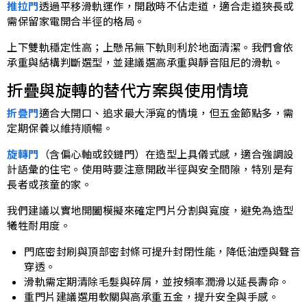
推拉門
透過平移滑軌運作，開啟時不佔走道，適合走道狹長或
需保留家電開合半徑的格局。
上下雙軌穩定性高；上懸吊無下軌則利於地面清潔。我們會依
承重與結構判斷選型，並建議選高承重與靜音阻尼的滑軌。
折疊與旋轉的替代方案與使用情境
折疊門
適合大開口、追求最大淨寬的情境，但五金節點多，需
定期保養以維持順暢。
旋轉門
（含偏心軸或鉸鏈門）在造型上具儀式感，適合強調設
計語彙的住宅。使用時要注意開啟半徑與安全間隙，特別是有
長者或孩童的家。
我們建議以實地開闔模擬來確定門片分割與寬度，避免為造型
犧牲耐用度。
門底密封刷與頂部密封條可提升封閉性能，降低油煙與聲音
穿透。
滑軌需定期清除毛髮與碎屑，並按頻率潤滑以延長壽命。
重門片建議選用軟關與高承重五金，提升安全與手感。